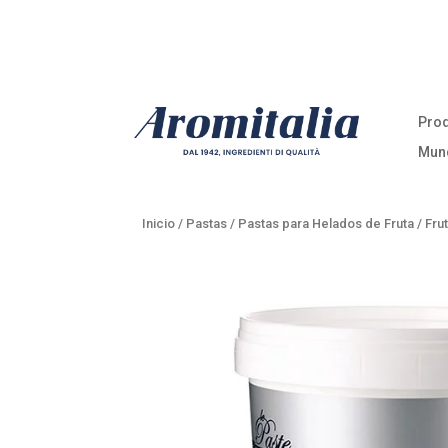
Pro
Mun
Inicio
/
Pastas
/
Pastas para Helados de Fruta
/ Fru