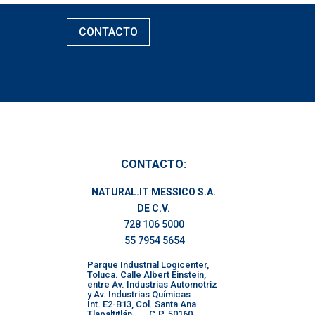
CONTACTO
CONTACTO:
NATURAL.IT MESSICO S.A.
DE C.V.
728 106 5000
55 7954 5654
Parque Industrial Logicenter,
Toluca. Calle Albert Einstein,
entre Av. Industrias Automotriz
y Av. Industrias Químicas
Int. E2-B13, Col. Santa Ana
Tlapaltitlán, C.P. 50160,