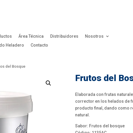
ductos
Área Técnica
Distribuidores
Nosotros
do Heladero
Contacto
tos del Bosque
Frutos del Bo
Elaborada con frutas naturale
corrector en los helados de fr
producto final, dando como 
natural.
Sabor: Frutos del bosque
Código: 1135AC