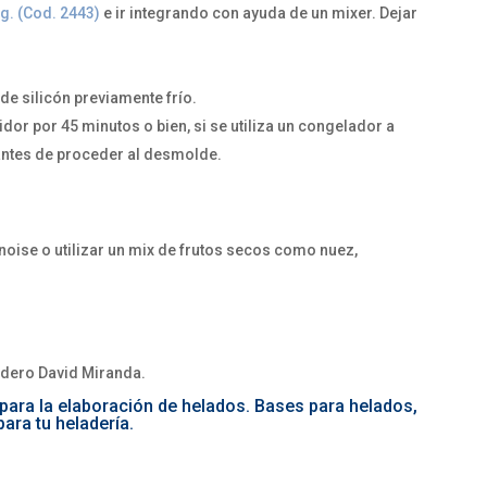
i.g. (Cod. 2443)
e ir integrando con ayuda de un mixer. Dejar
de silicón previamente frío.
idor por 45 minutos o bien, si se utiliza un congelador a
antes de proceder al desmolde.
oise o utilizar un mix de frutos secos como nuez,
adero David Miranda.
 para la elaboración de helados. Bases para helados,
ara tu heladería.