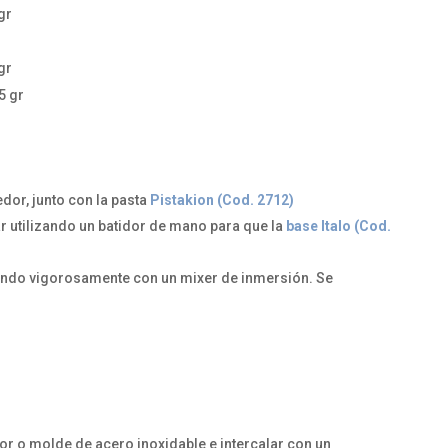
gr
gr
5 gr
dor, junto con la pasta
Pistakion (Cod. 2712)
r utilizando un batidor de mano para que la
base Italo (Cod.
tando vigorosamente con un mixer de inmersión. Se
or o molde de acero inoxidable e intercalar con un