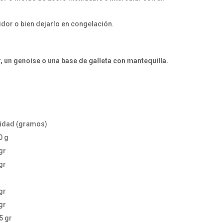
tidor o bien dejarlo en congelación.
r, un genoise o una base de galleta con mantequilla.
idad (gramos)
0 g
gr
gr
gr
gr
5 gr