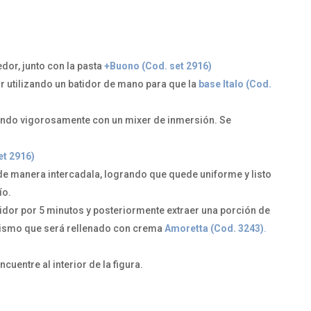
dor, junto con la pasta
+Buono (Cod. set 2916)
ar utilizando un batidor de mano para que la
base Italo (Cod.
tando vigorosamente con un mixer de inmersión. Se
et 2916)
de manera intercadala, logrando que quede uniforme y listo
ío.
tidor por 5 minutos y posteriormente extraer una porción de
 mismo que será rellenado con crema
Amoretta (Cod. 3243)
.
ncuentre al interior de la figura.