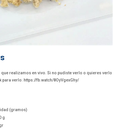
os
que realizamos en vivo. Si no pudiste verlo o quieres verlo
k para verlo: https://fb.watch/8OyVgexGhy/
idad (gramos)
0 g
gr