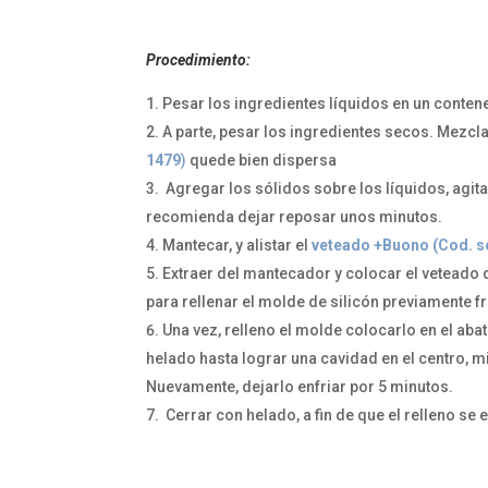
Procedimiento:
Pesar los ingredientes líquidos en un contene
A parte, pesar los ingredientes secos. Mezcl
1479
)
quede bien dispersa
Agregar los sólidos sobre los líquidos, agi
recomienda dejar reposar unos minutos.
Mantecar, y alistar el
veteado +Buono (Cod. s
Extraer del mantecador y colocar el veteado 
para rellenar el molde de silicón previamente fr
Una vez, relleno el molde colocarlo en el aba
helado hasta lograr una cavidad en el centro,
Nuevamente, dejarlo enfriar por 5 minutos.
Cerrar con helado, a fin de que el relleno se e