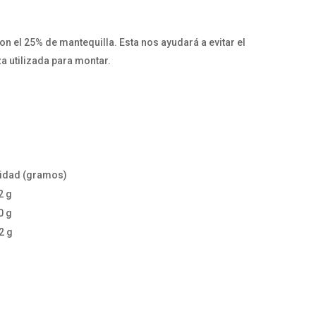
n el 25% de mantequilla. Esta nos ayudará a evitar el
a utilizada para montar.
idad (gramos)
2 g
0 g
2 g