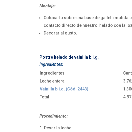
Montaje:
Colocarlo sobre una base de galleta molida co
contacto directo de nuestro helado con la loz
Decorar al gusto.
Postre helado de vainilla b.i.g.
Ingredientes:
Ingredientes
Cant
Leche entera
3,76
Vainilla b.i.g. (Cód. 2443)
1,30
Total
4.97
Procedimiento:
Pesar la leche.