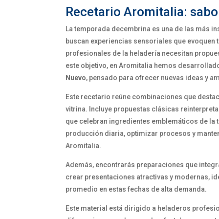
Recetario Aromitalia: sab
La temporada decembrina es una de las más in
buscan experiencias sensoriales que evoquen tr
profesionales de la heladería necesitan propue
este objetivo, en Aromitalia hemos desarrollad
Nuevo
, pensado para ofrecer nuevas ideas y am
Este recetario reúne combinaciones que destacan 
vitrina. Incluye propuestas clásicas reinterpr
que celebran ingredientes emblemáticos de la t
producción diaria, optimizar procesos y manten
Aromitalia.
Además, encontrarás preparaciones que integra
crear presentaciones atractivas y modernas, idea
promedio en estas fechas de alta demanda.
Este material está dirigido a heladeros profes