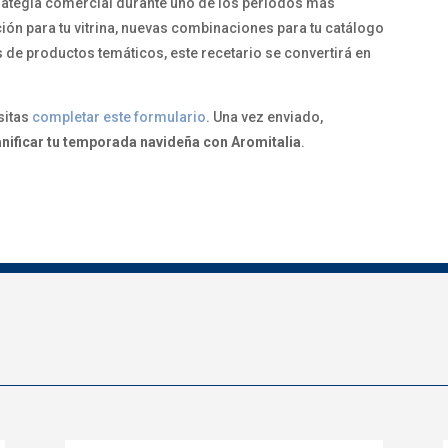
trategia comercial durante uno de los periodos más
ión para tu vitrina, nuevas combinaciones para tu catálogo
s de productos temáticos, este recetario se convertirá en
sitas
completar este formulario
. Una vez enviado,
anificar tu temporada navideña con Aromitalia
.